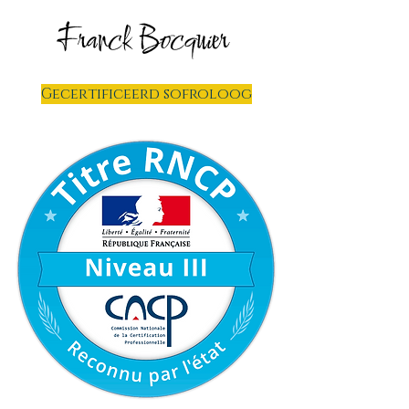
Franck Bocquier
Gecertificeerd sofroloog