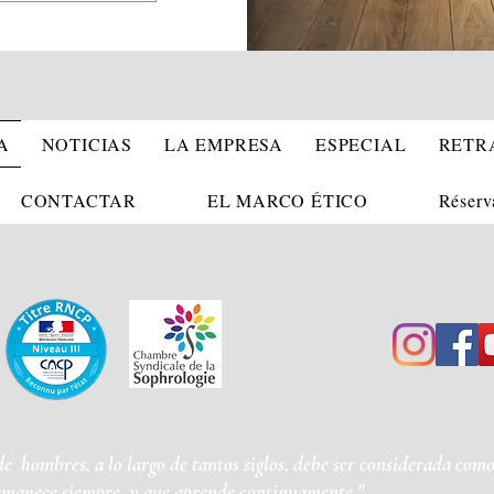
A
NOTICIAS
LA EMPRESA
ESPECIAL
RETR
CONTACTAR
EL MARCO ÉTICO
Réserv
 de
hombres, a lo largo de tantos siglos, debe ser considerada co
manece siempre, y que aprende continuamente."