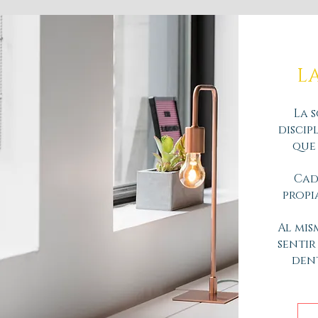
L
La 
discip
que
Cad
propi
Al mis
sentir
dent