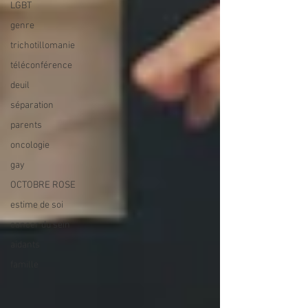
LGBT
genre
trichotillomanie
téléconférence
deuil
séparation
parents
oncologie
gay
OCTOBRE ROSE
estime de soi
cancer du sein
aidants
famille