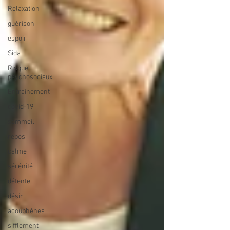
Relaxation
guérison
espoir
Sida
Risque
psychosociaux
Entrainement
covid-19
sommeil
repos
calme
sérénité
détente
désir
acouphènes
sifflement