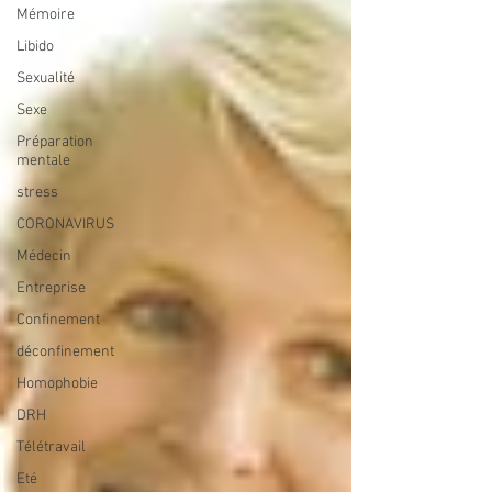
Mémoire
Libido
Sexualité
Sexe
Préparation
mentale
stress
CORONAVIRUS
Médecin
Entreprise
Confinement
déconfinement
Homophobie
DRH
Télétravail
Eté