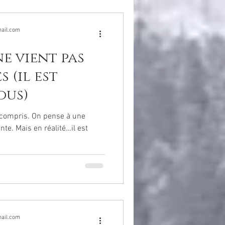
ail.com
ne vient pas
 (il est
ous)
 compris. On pense à une
te. Mais en réalité…il est
ail.com