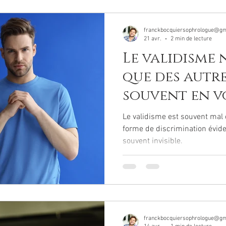
franckbocquiersophrologue@gm
21 avr.
2 min de lecture
Le validisme 
que des autres
souvent en v
Le validisme est souvent mal
forme de discrimination éviden
souvent invisible.
franckbocquiersophrologue@gm