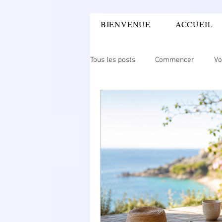
BIENVENUE
ACCUEIL
LA SOPHROLOGIE
Tous les posts
Commencer
Vo
Sexualité
Coming-out
A
enfance
séparatioon
ca
Douleur physique
Douleur me
Hôpital
Maternité