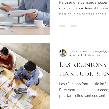
Refuser une demande, poser u
qu’une charge devient trop imp
beaucoup de professionnels. 
franckbocquiersophrologue@gm
4 mai
1 min de lecture
Les réunions 
habitude bien
Les réunions font partie inté
Elles sont conçues pour coord
pourtant, elles sont souvent
efficaces… voire inutiles.