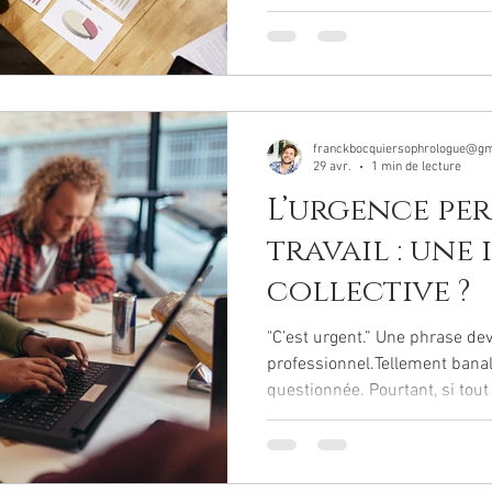
franckbocquiersophrologue@gm
29 avr.
1 min de lecture
L’urgence pe
travail : une 
collective ?
"C’est urgent.” Une phrase d
professionnel.Tellement banal
questionnée. Pourtant, si tout
l’est réellement.