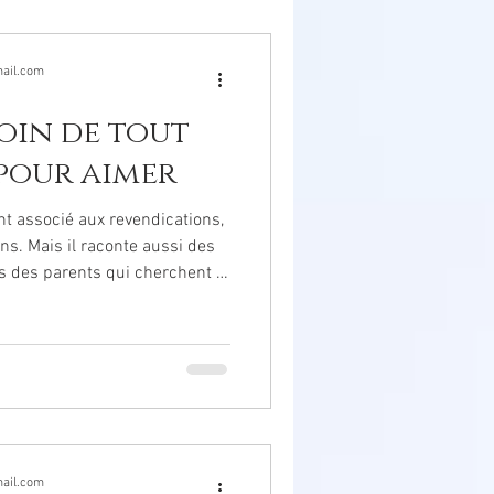
ail.com
soin de tout
pour aimer
nt associé aux revendications,
ssi des
bienveillants sans toujours
e pour aimer ?
ail.com