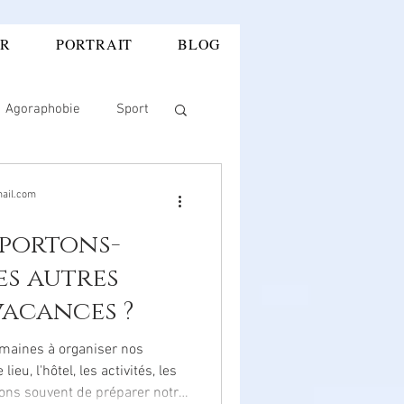
ER
PORTRAIT
BLOG
E CADRE DEONTOLOGIQUE
Agoraphobie
Sport
ie
rentée
ail.com
portons-
uleur
es autres
vacances ?
en soi
ADDICTIONS
maines à organiser nos
eu, l'hôtel, les activités, les
ons souvent de préparer notre