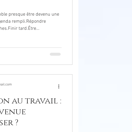
mble presque être devenu une
agenda rempli.Répondre
es.Finir tard.Être
 si l’épuisement validait
rtaines personnes parlent
’un trophée professionnel :
us l’eau.” “J’ai encore fini à
t peut-être que cela
que qui valorise
ail.com
on au travail :
evenue
ser ?