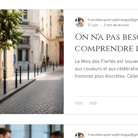
franckbocquiersophrologue@gm
21 juin
2 min de lecture
On n'a pas be
comprendre 
Le Mois des Fiertés est souve
aux couleurs et aux célébrations. Mais il raconte au
histoires plus discrètes. Celles des parents qui cherchent à
comprendre. Des frères et sœurs qui se posent des
questions. Des amis qui ont peur de mal faire. Des
collègues qui souhaitent être 
savoir quels mots employer. Et si, finalement, il n'était pas
nécessaire de tout comprendr
franckbocquiersophrologue@gm