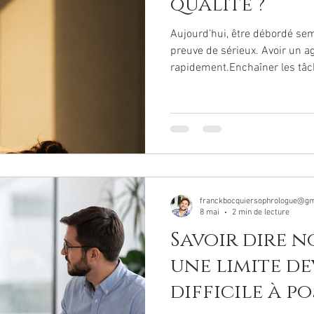
qualité ?
Aujourd’hui, être débordé se
preuve de sérieux. Avoir un 
rapidement.Enchaîner les tâch
constamment sollicité. Comme
soudain notre importance. Ce
même de leur fatigue comme d
“Je n’ai pas arrêté.” “Je suis so
22h.” Et le plus étonnant, c’es
impressionne encore. Une épo
franckbocquiersophrologue@gm
8 mai
2 min de lecture
Savoir dire n
une limite d
difficile à po