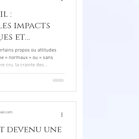
l :
es impacts
es et
violences
ertains propos ou attitudes
xuelles.
e « normaux » ou « sans
re cru, la crainte des
iérarchie ou simplement la
quoi de nombreuses victimes
e personnes ont déjà entendu :
rop sensible. »« Ne fais pas
ticipent souvent au maintien du
ail.com
st devenu une