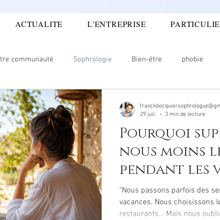
ACTUALITE
L'ENTREPRISE
PARTICULI
TARIFS ET HORAIRES
CONTACT
L
tre communauté
Sophrologie
Bien-être
phobie
couphènes
Travail
Entreprise
Famille
Oenolog
franckbocquiersophrologue@gm
29 juil.
3 min de lecture
Pourquoi sup
ncer
gestion douleur
angoisses
CONFIANCE
Do
nous moins l
pendant les 
ntale
Douleur émotionnelle
Image de soi
Confiance 
"Nous passons parfois des se
vacances. Nous choisissons le li
restaurants… Mais nous oubli