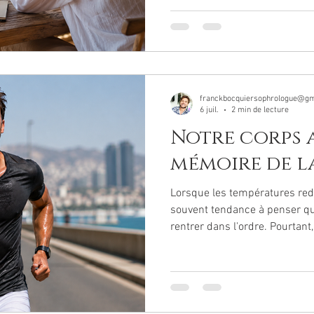
état intérieur."
franckbocquiersophrologue@gm
6 juil.
2 min de lecture
Notre corps a
mémoire de la
Lorsque les températures re
souvent tendance à penser q
rentrer dans l'ordre. Pourtant
plusieurs jours, voire davanta
fonctionnement habituel.