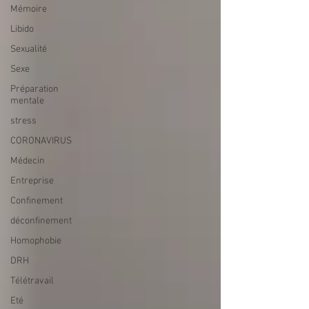
Mémoire
Libido
Sexualité
Sexe
Préparation
mentale
stress
CORONAVIRUS
Médecin
Entreprise
Confinement
déconfinement
Homophobie
DRH
Télétravail
Eté