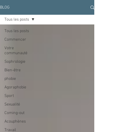
BLOG
Tous les posts
Tous les posts
Commencer
Votre
communauté
Sophrologie
Bien-être
phobie
Agoraphobie
Sport
Sexualité
Coming-out
Acouphènes
Travail