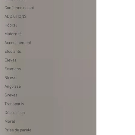
Confiance en soi
ADDICTIONS
Hôpital
Maternité
Accouchement
Etudiants
Elèves
Examens
Stress
Angoisse
Grèves
Transports
Dépression
Moral
Prise de parole