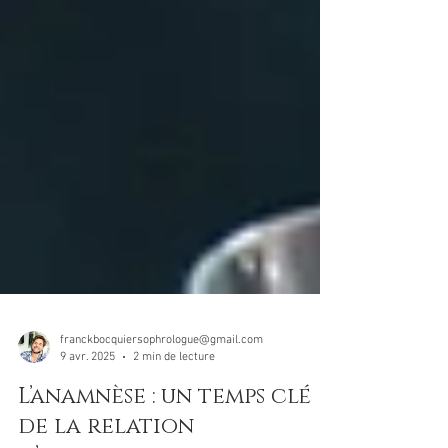
franckbocquiersophrologue@gmail.com
9 avr. 2025
2 min de lecture
L’anamnèse : un temps clé