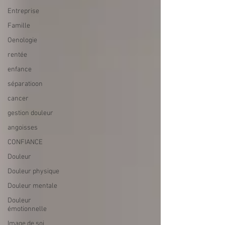
Entreprise
Famille
Oenologie
rentée
enfance
séparatioon
cancer
gestion douleur
angoisses
CONFIANCE
Douleur
Douleur physique
Douleur mentale
Douleur
émotionnelle
Image de soi