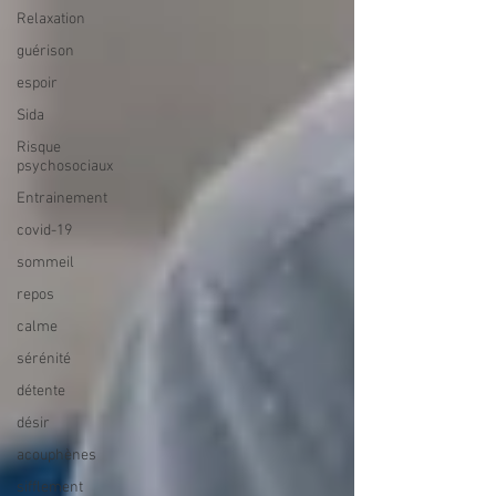
Relaxation
guérison
espoir
Sida
Risque
psychosociaux
Entrainement
covid-19
sommeil
repos
calme
sérénité
détente
désir
acouphènes
sifflement