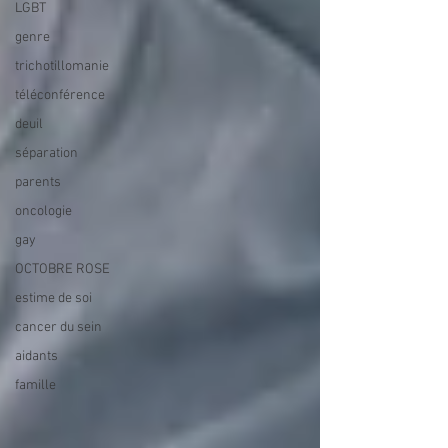
LGBT
genre
trichotillomanie
téléconférence
deuil
séparation
parents
oncologie
gay
OCTOBRE ROSE
estime de soi
cancer du sein
aidants
famille