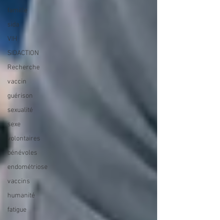
famille
sida
VIH
SIDACTION
Recherche
vaccin
guérison
sexualité
sexe
volontaires
bénévoles
endométriose
vaccins
humanité
fatigue