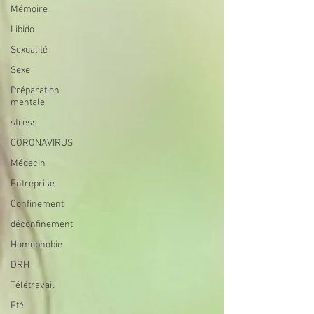
Mémoire
Libido
Sexualité
Sexe
Préparation
mentale
stress
CORONAVIRUS
Médecin
Entreprise
Confinement
déconfinement
Homophobie
DRH
Télétravail
Eté