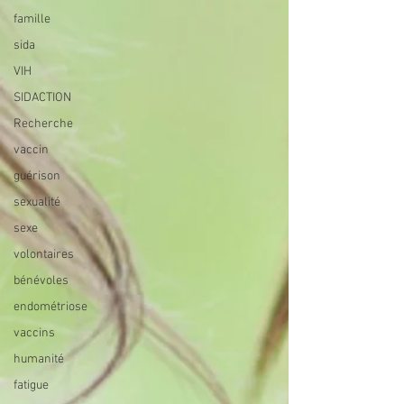
famille
sida
VIH
SIDACTION
Recherche
vaccin
guérison
sexualité
sexe
volontaires
bénévoles
endométriose
vaccins
humanité
fatigue