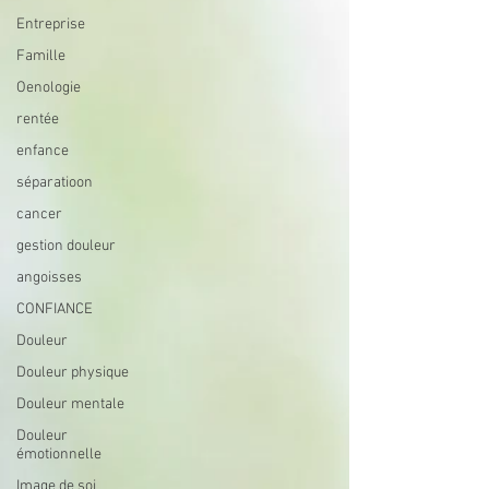
Entreprise
Famille
Oenologie
rentée
enfance
séparatioon
cancer
gestion douleur
angoisses
CONFIANCE
Douleur
Douleur physique
Douleur mentale
Douleur
émotionnelle
Image de soi