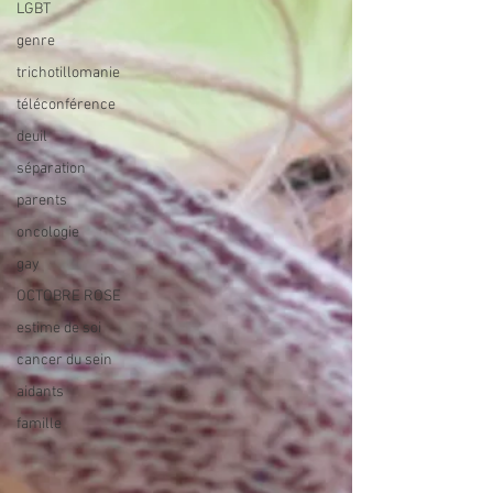
LGBT
genre
trichotillomanie
téléconférence
deuil
séparation
parents
oncologie
gay
OCTOBRE ROSE
estime de soi
cancer du sein
aidants
famille