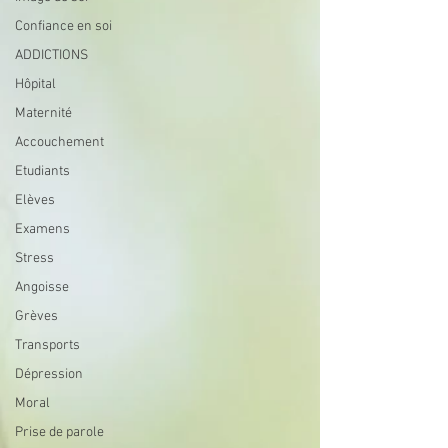
Confiance en soi
ADDICTIONS
Hôpital
Maternité
Accouchement
Etudiants
Elèves
Examens
Stress
Angoisse
Grèves
Transports
Dépression
Moral
Prise de parole