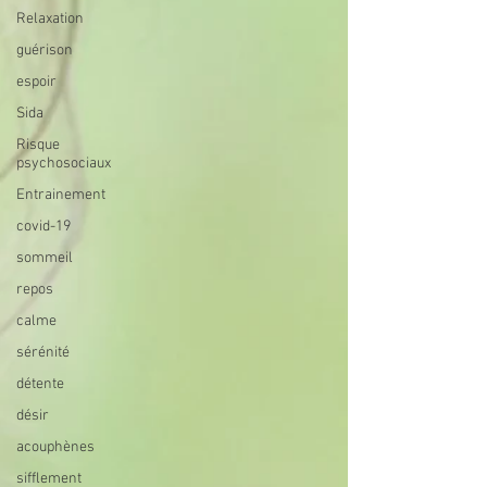
Relaxation
guérison
espoir
Sida
Risque
psychosociaux
Entrainement
covid-19
sommeil
repos
calme
sérénité
détente
désir
acouphènes
sifflement