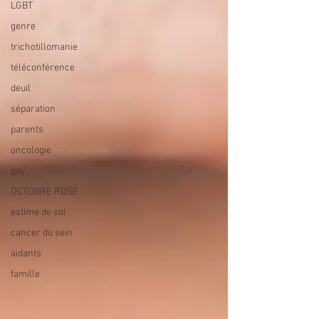
LGBT
genre
trichotillomanie
téléconférence
deuil
séparation
parents
oncologie
gay
OCTOBRE ROSE
estime de soi
cancer du sein
aidants
famille