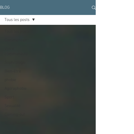
BLOG
Tous les posts
Tous les posts
Commencer
Votre
communauté
Sophrologie
Bien-être
phobie
Agoraphobie
Sport
Sexualité
Coming-out
Acouphènes
Travail