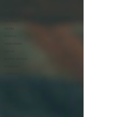
Entreprise
Famille
Oenologie
rentée
enfance
séparatioon
cancer
gestion douleur
angoisses
CONFIANCE
Douleur
Douleur physique
Douleur mentale
Douleur
émotionnelle
Image de soi