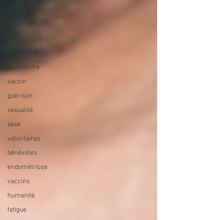
famille
sida
VIH
SIDACTION
Recherche
vaccin
guérison
sexualité
sexe
volontaires
bénévoles
endométriose
vaccins
humanité
fatigue