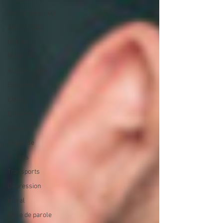
Confiance en soi
ADDICTIONS
Hôpital
Maternité
Accouchement
Etudiants
Elèves
Examens
Stress
Angoisse
Grèves
Transports
Dépression
Moral
Prise de parole