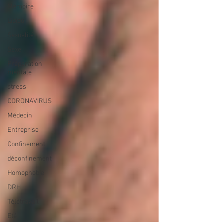
Mémoire
Libido
Sexualité
Sexe
Préparation
mentale
stress
CORONAVIRUS
Médecin
Entreprise
Confinement
déconfinement
Homophobie
DRH
Télétravail
Eté