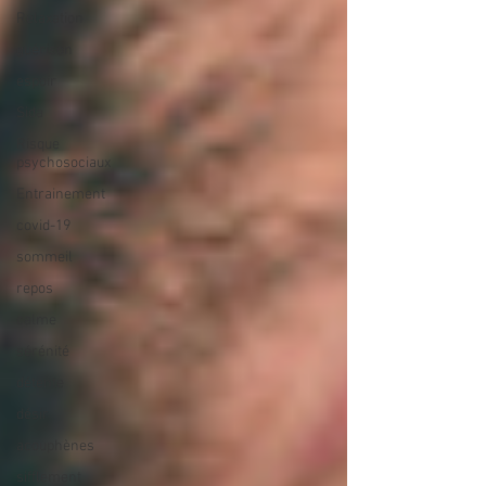
Relaxation
guérison
espoir
Sida
Risque
psychosociaux
Entrainement
covid-19
sommeil
repos
calme
sérénité
détente
désir
acouphènes
sifflement