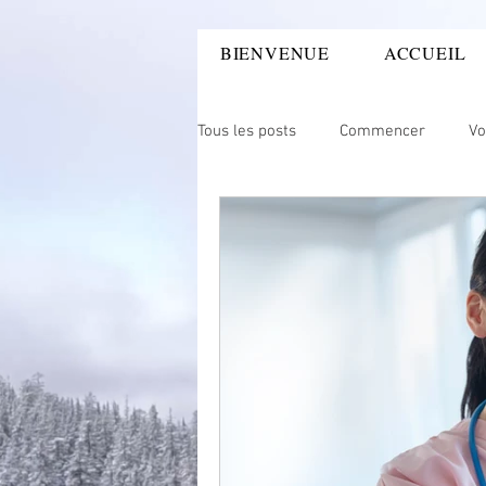
BIENVENUE
ACCUEIL
LA SOPHROLOGIE
Tous les posts
Commencer
Vo
Sexualité
Coming-out
A
enfance
séparatioon
ca
Douleur physique
Douleur me
Hôpital
Maternité