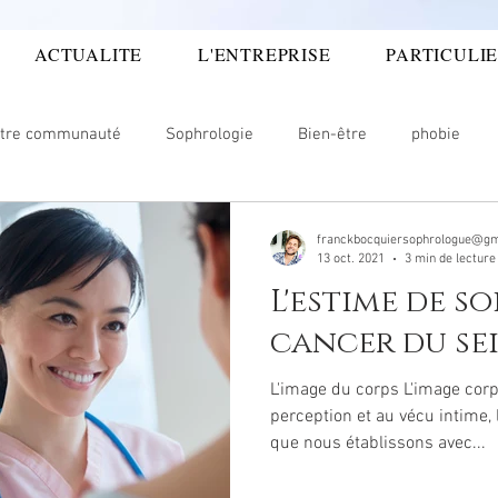
ACTUALITE
L'ENTREPRISE
PARTICULI
TARIFS ET HORAIRES
CONTACT
L
tre communauté
Sophrologie
Bien-être
phobie
couphènes
Travail
Entreprise
Famille
Oenolog
franckbocquiersophrologue@gm
13 oct. 2021
3 min de lecture
L'estime de so
ncer
gestion douleur
angoisses
CONFIANCE
Do
cancer du sei
L'image du corps L'image corp
ntale
Douleur émotionnelle
Image de soi
Confiance 
perception et au vécu intime, 
que nous établissons avec...