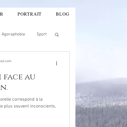
ER
PORTRAIT
BLOG
E CADRE DEONTOLOGIQUE
Agoraphobie
Sport
ie
rentée
ail.com
i face au
uleur
n.
orelle correspond à la
en soi
ADDICTIONS
le plus souvent inconscients,