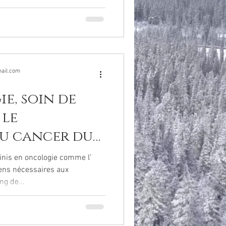
ail.com
e, soin de
 le
u cancer du
inis en oncologie comme l’
ens nécessaires aux
g de...