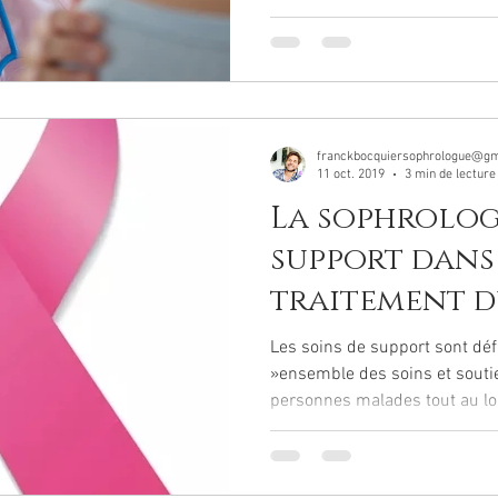
franckbocquiersophrologue@gm
11 oct. 2019
3 min de lecture
La sophrologi
support dans
traitement d
sein
Les soins de support sont déf
»ensemble des soins et souti
personnes malades tout au lon