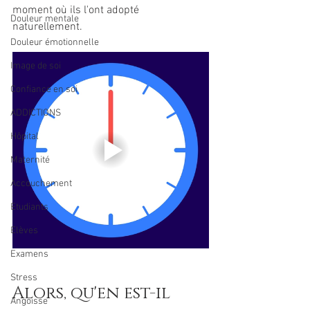
moment où ils l'ont adopté 
Douleur mentale
naturellement.
Douleur émotionnelle
Image de soi
Confiance en soi
ADDICTIONS
Hôpital
Maternité
Accouchement
Etudiants
Elèves
Examens
Stress
Alors, qu'en est-il 
Angoisse