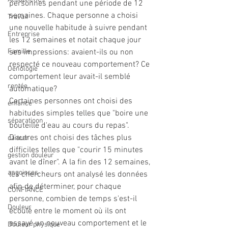
personnes pendant une période de 12 
semaines. Chaque personne a choisi 
Travail
une nouvelle habitude à suivre pendant 
Entreprise
les 12 semaines et notait chaque jour 
Famille
ses impressions: avaient-ils ou non 
respecté ce nouveau comportement? Ce 
Oenologie
comportement leur avait-il semblé 
rentée
automatique?
Certaines personnes ont choisi des 
enfance
habitudes simples telles que "boire une 
séparatioon
bouteille d'eau au cours du repas". 
D'autres ont choisi des tâches plus 
cancer
difficiles telles que "courir 15 minutes 
gestion douleur
avant le dîner". A la fin des 12 semaines, 
angoisses
les chercheurs ont analysé les données 
afin de déterminer, pour chaque 
CONFIANCE
personne, combien de temps s'est-il 
Douleur
écoulé entre le moment où ils ont 
essayé un nouveau comportement et le 
Douleur physique