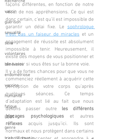
Recherche
façons différentes, en fonction de notre 
vaccin
vécu, de nos appréhensions. Ce qui est 
donc certain, c’est qu’il est impossible de 
guérison
garantir un délai fixe. Le 
sophrologue 
sexualité
n’est pas un faiseur de miracles
 et un 
engagement de réussite est absolument 
sexe
impossible à tenir. Heureusement, il 
volontaires
existe des moyens de vous positionner et 
de savoir si vous êtes sur la bonne voie.
bénévoles
Il y a de fortes chances pour que vous ne 
endométriose
commenciez réellement à acquérir cette 
vaccins
perception de votre corps qu’après 
quelques séances. Ce temps 
humanité
d’adaptation est lié au fait que nous 
fatigue
devons passer outre 
les différents 
blocages psychologiques
 et autres 
LGBT
réflexes
 acquis jusqu’ici. Ils sont 
genre
normaux et nous protègent dans certains 
trichotillomanie
cas, il faut accepter et apprendre à 
« 