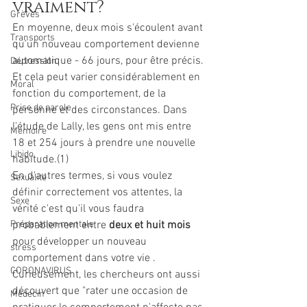
vraiment?
Grèves
En moyenne, deux mois s'écoulent avant 
Transports
qu'un nouveau comportement devienne 
automatique - 66 jours, pour être précis. 
Dépression
Et cela peut varier considérablement en 
Moral
fonction du comportement, de la 
Prise de parole
personne et des circonstances. Dans 
l'étude de Lally, les gens ont mis entre 
Mémoire
18 et 254 jours à prendre une nouvelle 
Libido
habitude.(1)
En d'autres termes, si vous voulez 
Sexualité
définir correctement vos attentes, la 
Sexe
vérité c'est qu'il vous faudra 
Préparation mentale
probablement entre 
deux et huit mois
pour développer un nouveau 
stress
comportement dans votre vie .
CORONAVIRUS
Curieusement, les chercheurs ont aussi 
découvert que "rater une occasion de 
Médecin