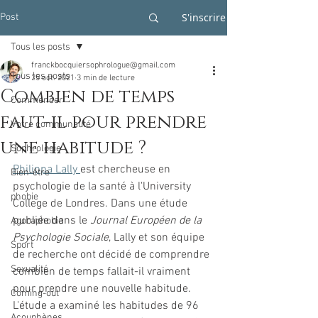
S'inscrire
Post
Tous les posts
franckbocquiersophrologue@gmail.com
Tous les posts
25 oct. 2021
3 min de lecture
Combien de temps
Commencer
faut-il pour prendre
Votre communauté
une habitude ?
Sophrologie
Philippa Lally 
est chercheuse en 
Bien-être
psychologie de la santé à l'University 
phobie
College de Londres. Dans une étude 
publiée dans le 
Journal Européen de la 
Agoraphobie
Psychologie Sociale
, Lally et son équipe 
Sport
de recherche ont décidé de comprendre 
Sexualité
combien de temps fallait-il vraiment 
pour prendre une nouvelle habitude.
Coming-out
L'étude a examiné les habitudes de 96 
Acouphènes