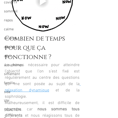
covid-19
sommeil
repos
calme
Combien de temps 
sérénité
pour que ça 
détente
fonctionne ?
désir
Le temps nécessaire pour atteindre 
acouphènes
l’objectif que l’on s’est fixé est 
sifflement
régulièrement au centre des questions 
famille
qui me sont posée au sujet de la
relaxation dynamique
 et de la 
sida
sophrologie.
VIH
Malheureusement, il est difficile de 
répondre, car 
nous sommes tous 
SIDACTION
différents
 et nous réagissons tous de 