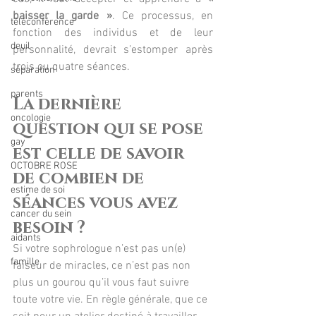
baisser la garde »
. Ce processus, en 
téléconférence
fonction des individus et de leur 
deuil
personnalité, devrait s’estomper après 
trois ou quatre séances.
séparation
parents
La dernière 
oncologie
question qui se pose 
gay
est celle de savoir 
OCTOBRE ROSE
de combien de 
estime de soi
séances vous avez 
cancer du sein
besoin ? 
aidants
Si votre sophrologue n’est pas un(e) 
famille
faiseur de miracles, ce n’est pas non 
plus un gourou qu’il vous faut suivre 
toute votre vie. En règle générale, que ce 