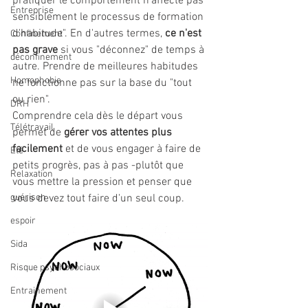
pratiquer le comportement n'affecte pas 
Entreprise
sensiblement le processus de formation 
d'habitude". En d'autres termes, 
ce n'est 
Confinement
pas grave 
si vous "déconnez" de temps à 
déconfinement
autre. Prendre de meilleures habitudes 
Homophobie
ne fonctionne pas sur la base du "tout 
ou rien".
DRH
Comprendre cela dès le départ vous 
Télétravail
permet de 
gérer vos attentes plus 
facilement
 et de vous engager à faire de 
Eté
petits progrès, pas à pas -plutôt que 
Relaxation
vous mettre la pression et penser que 
guérison
vous devez tout faire d'un seul coup.
espoir
Sida
Risque psychosociaux
Entrainement